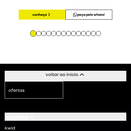
conheça
peça pelo whats!
voltar ao inicio
ofertas
modelos
kwid