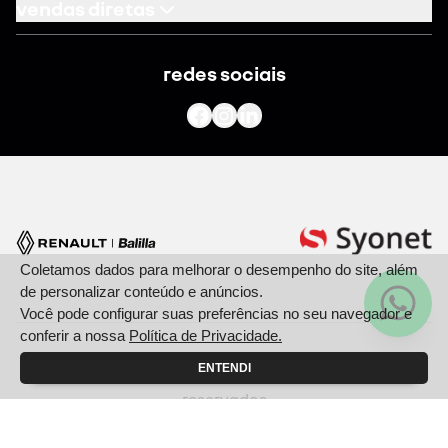
vendas diretas
cnpj
redes sociais
motoristas de aplicativo
taxistas
produtor rural
renault pcd
governo
frotista
autoescola
Coletamos dados para melhorar o desempenho do site, além
de personalizar conteúdo e anúncios.
locadora
Você pode configurar suas preferências no seu navegador e
conferir a nossa
Política de Privacidade.
ENTENDI
© Copyright 2025 - Balilla Renault - Todos os direitos
reservados