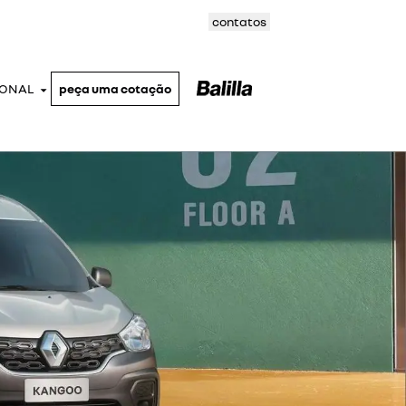
contatos
IONAL
peça uma cotação