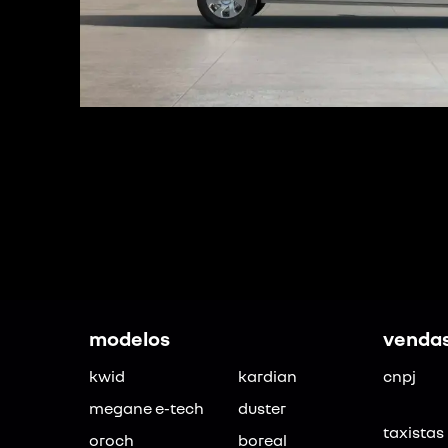
modelos
vendas
kwid
kardian
cnpj
megane e-tech
duster
taxistas
oroch
boreal