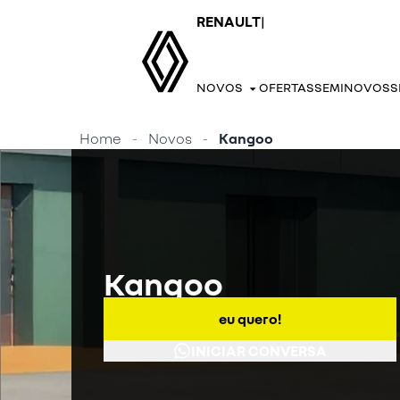
RENAULT
|
NOVOS
OFERTAS
SEMINOVOS
S
Home
-
Novos
-
Kangoo
Kangoo
eu quero!
INICIAR CONVERSA