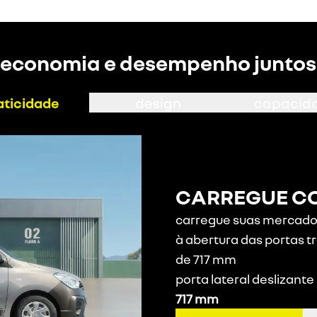
economia e desempenho juntos
aticidade
design
capacid
CARREGUE CO
carregue suas mercador
à abertura das portas tr
de 717 mm
porta lateral deslizante
717 mm